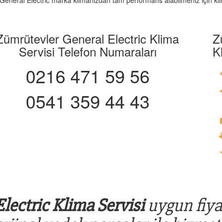
z. General Electric marka klimanızdan tam performans alabilmeniz için kli
Zümrütevler General Electric Klima
Z
Servisi Telefon Numaraları
K
0216 471 59 56
0541 359 44 43
lectric Klima Servisi
uygun fiyat