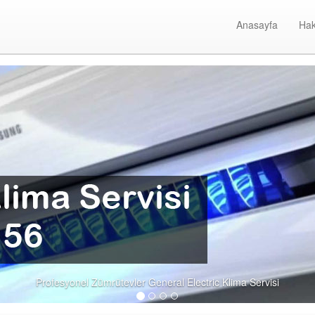
Anasayfa
Hak
syonel Zümrütevler General Electric Klima Servisi