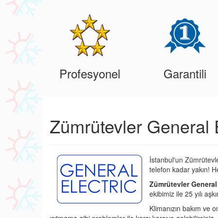
Profesyonel
Garantili
Zümrütevler General E
İstanbul'un Zümrütevle
telefon kadar yakın! 
Zümrütevler General 
ekibimiz ile 25 yılı aş
Klimanızın bakım ve o