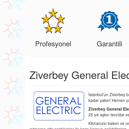
Profesyonel
Garantili
Ziverbey General Elec
İstanbul'un Ziverbey b
kadar yakın! Hemen ya
Ziverbey General Elec
25 yılı aşkın tecrübe 
Klimanızın bakım ve o