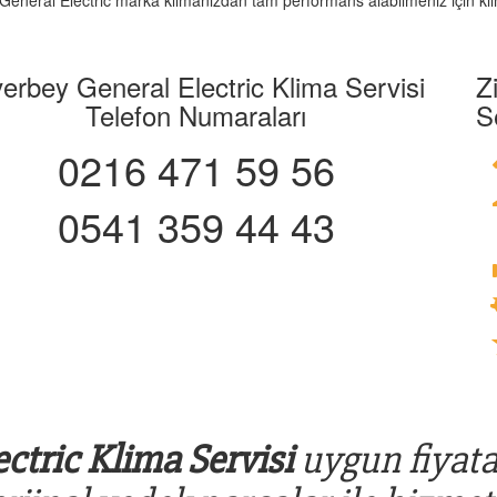
z. General Electric marka klimanızdan tam performans alabilmeniz için kli
verbey General Electric Klima Servisi
Z
Telefon Numaraları
S
0216 471 59 56
0541 359 44 43
ctric Klima Servisi
uygun fiyata 