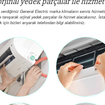
rjinal yedek parçalar ile hizmet
 verdiğimiz General Electric marka klimaların servis hizmet
e tanışarak orjinal yedek parçalar ile hizmet alacaksınız. İst
çin bizleri arıyarak telefondan bilgi alabilirsiniz.