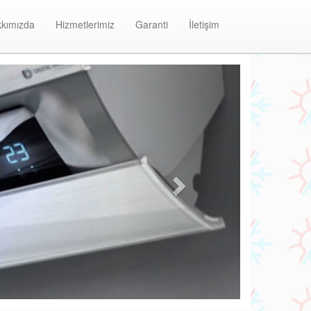
kımızda
Hizmetlerimiz
Garanti
İletişim
Next
Ziverbey General Electric Klima Bakım ve Onarım Merkezi