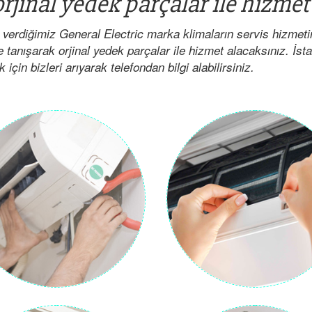
rjinal yedek parçalar ile hizmet
 verdiğimiz General Electric marka klimaların servis hizmet
e tanışarak orjinal yedek parçalar ile hizmet alacaksınız. İst
çin bizleri arıyarak telefondan bilgi alabilirsiniz.