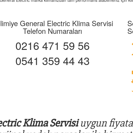
z. General Electric marka klimanızdan tam performans alabilmeniz için kli
limiye General Electric Klima Servisi
S
Telefon Numaraları
S
0216 471 59 56
0541 359 44 43
ctric Klima Servisi
uygun fiyata 