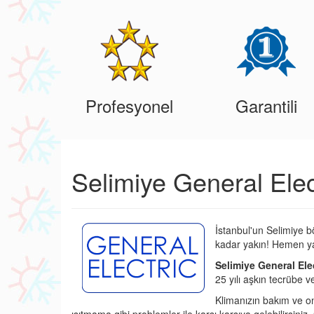
Profesyonel
Garantili
Selimiye General Elec
İstanbul'un Selimiye b
kadar yakın! Hemen ya
Selimiye General Elec
25 yılı aşkın tecrübe 
Klimanızın bakım ve o